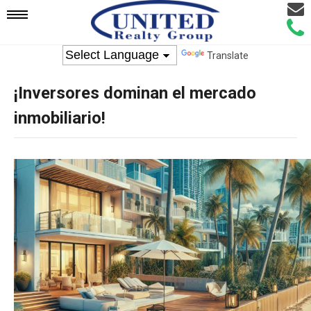
Email
Mobile
Call
Agen
Agen
Translate
Navigation
¡Inversores dominan el mercado
Menu
inmobiliario!