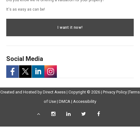
It's as easy as can be!
I want it now!
Social Media
-
-
-
-
Opens
Opens
Created and Hosted by
Direct Axess
| Copyright © 2026 |
Privacy Policy
|
Terms
Opens
Opens
Opens
Opens
Opens
in
Opens
Opens
in
of Use
|
DMCA
|
Accessibility
in
in
in
in
in
New
in
in
New
Scroll
Instagram
LinkedIn
Twitter
Facebook
New
Window
New
New
Windo
a
a
a
a
to
-
-
-
-
Window
Window
Window
top
Opens
Opens
Opens
Opens
New
New
New
New